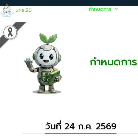
Skip
หน้าหลัก
ลงทะเบียน/ประกาศผล
กำหนดการ
หนังส
วทร.25
to
content
กำหนดการป
วันที่ 24 ก.ค. 2569