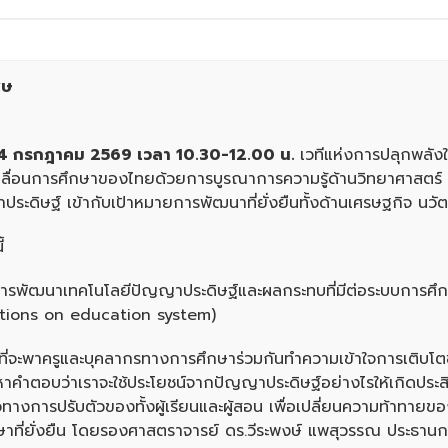
ศษ
4
กรกฎาคม
2569
เวลา
10.30-12.00
น
.
เวทีแห่งการปลุกพลังใ
คลื่อนการศึกษาของไทยด้วยการบูรณาการความรู้ด้านวิทยาศาสตร์
ะดิษฐ์ เข้ากับเป้าหมายการพัฒนาที่ยั่งยืนทั้งด้านเศรษฐกิจ นวั
้
 การพัฒนาเทคโนโลยีปัญญาประดิษฐ์และผลกระทบที่มีต่อระบบการ
ations on education system)
ีที่จะพาครูและบุคลากรทางการศึกษาร่วมกันทำความเข้าใจการเติบ
หาคำตอบว่าเราจะใช้ประโยชน์จากปัญญาประดิษฐ์อย่างไรให้เกิดประส
ทางการปรับตัวของทั้งผู้เรียนและผู้สอน เพื่อเปลี่ยนความท้าทาย
ษาที่ยั่งยืน โดยรองศาสตราจารย์ ดร.วีระพงษ์ แพสุวรรณ ประธาน