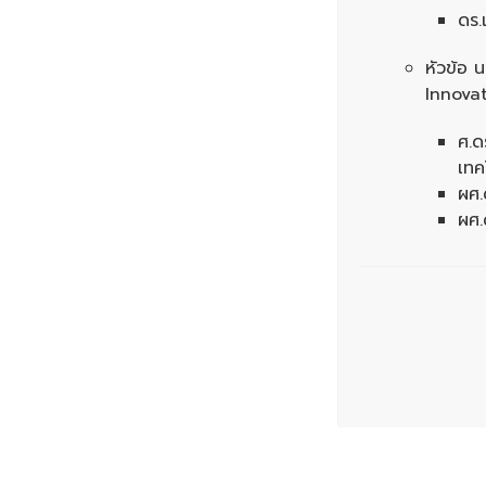
ดร.
หัวข้อ 
Innova
ศ.ด
เทค
ผศ.
ผศ.