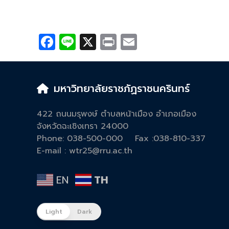
Facebook
Line
X
Print
Email
มหาวิทยาลัยราชภัฏราชนครินทร์
422 ถนนมรุพงษ์ ตำบลหน้าเมือง อำเภอเมือง
จังหวัดฉะเชิงเทรา 24000
Phone: 038-500-000
Fa
x :038-810-337
E-mail : wtr25@rru.ac.th
EN
TH
Light
Dark