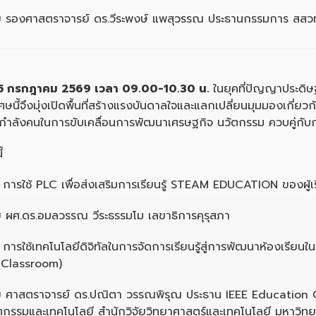
 รองศาสตราจารย์ ดร.วีระพงษ์ แพสุวรรณ ประธานกรรมการ สสว
5
กรกฎาคม
2569
เวลา
09.00-10.30
น
.
ในยุคที่ปัญญาประดิ
นี้จึงมุ่งเปิดพื้นที่สร้างแรงบันดาลใจและแลกเปลี่ยนมุมมองเกี่ยวกับ
ำลังคนในการขับเคลื่อนการพัฒนาเศรษฐกิจ นวัตกรรม ควบคู่กับก
้
อ
การใช้ PLC เพื่อส่งเสริมการเรียนรู้ STEAM EDUCATION ของผู้เ
 ผศ.ดร.อมลวรรณ วีระธรรมโม เลขาธิการคุรุสภา
อ การใช้เทคโนโลยีดิจิทัลในการจัดการเรียนรู้สู่การพัฒนาห้องเร
 Classroom)
 ศาสตราจารย์ ดร.ปณิตา วรรณพิรุณ ประธาน IEEE Education Cha
ตกรรมและเทคโนโลยี สำนักวิจัยวิทยาศาสตร์และเทคโนโลยี มหาวิท