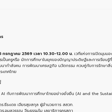
าร
5
กรกฎาคม
2569
เวลา
10.30-12.00
น
.
เวทีแห่งการเปิดมุมมอ
ารเป็นครูหรือ นักการศึกษาในยุคของปัญญาประดิษฐ์และการเรียนรู้ท
ัฒนากำลังคน การพัฒนาเศรษฐกิจ นวัตกรรม ควบคู่กับการรักษาสิ่ง
ประเทศไทย
้
้อ AI กับการพัฒนาการศึกษาไทยอย่างยั่งยืน (AI and the Sus
ดร.ธีระเดช เจียรสุขสกุล ผู้อำนวยการ สสวท.
ดร.อมลวรรณ วีระธรรมโม เลขาธิการคุรุสภา