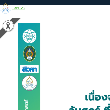
Skip
หน้าหลัก
ลงทะเบียน/ประกาศผล
กำหนดการ
หนังส
วทร.25
to
content