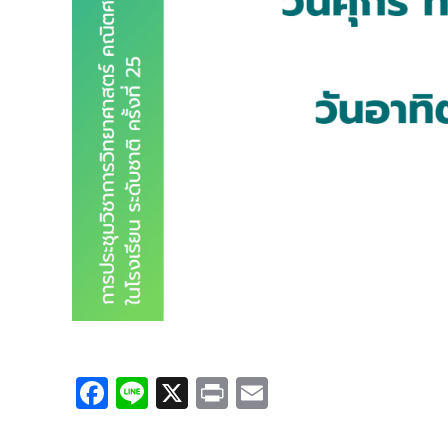
Facebook
Line
X
Print
Email